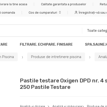
ivrare la tine acasa
Calitate garantata a produselor
Retu
ti comanda
Cos de cumparaturi
Înregistrați-vă sau
ȚARE
FILTRARE. ECHIPARE. FINISARE
SPA.SAUNE.
n Piscina
Produse de intretinere piscina
Anali
Pastile testare Oxigen DPD nr. 4 
250 Pastile Testare
Analiză și dozare
>
Analiză și măsurare
>
Produse de in