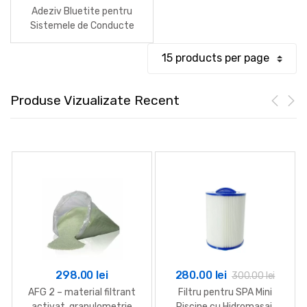
de
Adeziv Bluetite pentru
prețuri:
Sistemele de Conducte
Flexibile din PVC sub
36.00 lei
Presiune
până
la
80.00 lei
Produse Vizualizate Recent
298.00
lei
280.00
lei
300.00
lei
AFG 2 – material filtrant
Filtru pentru SPA Mini
activat, granulometrie
Piscine cu Hidromasaj,