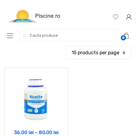
Skip
Skip
to
to
navigation
content
Search
0
for:
Interval
36.00
lei
–
80.00
lei