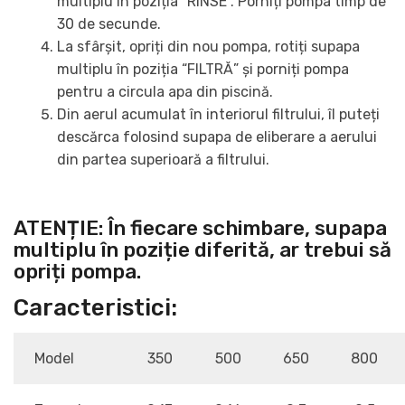
multiplu în poziția “RINSE”. Porniți pompa timp de
30 de secunde.
La sfârșit, opriți din nou pompa, rotiți supapa
multiplu în poziția “FILTRĂ” și porniți pompa
pentru a circula apa din piscină.
Din aerul acumulat în interiorul filtrului, îl puteți
descărca folosind supapa de eliberare a aerului
din partea superioară a filtrului.
ATENȚIE: În fiecare schimbare, supapa
multiplu în poziție diferită, ar trebui să
opriți pompa.
Caracteristici:
Model
350
500
650
800