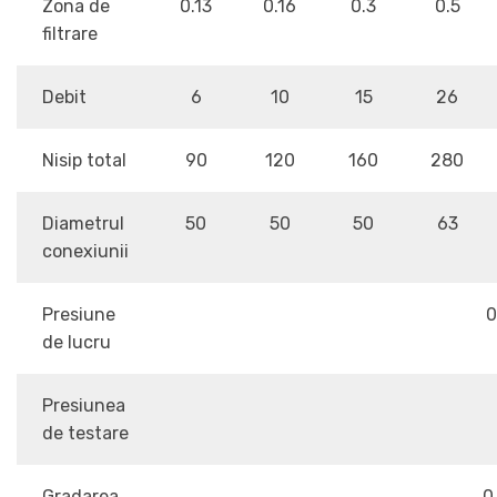
Zona de
0.13
0.16
0.3
0.5
filtrare
Debit
6
10
15
26
Nisip total
90
120
160
280
Diametrul
50
50
50
63
conexiunii
Presiune
0
de lucru
Presiunea
de testare
Gradarea
0