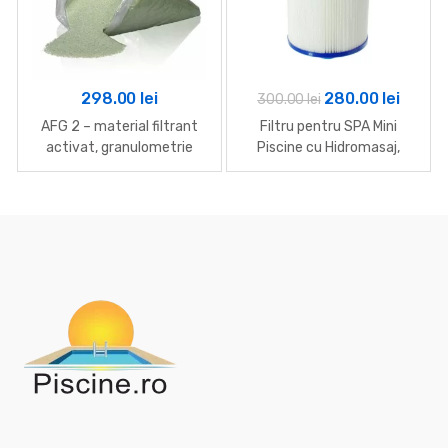
Prețul
Prețul
298.00
lei
280.00
lei
300.00
lei
inițial
curen
AFG 2 – material filtrant
Filtru pentru SPA Mini
a
este:
activat, granulometrie
Piscine cu Hidromasaj,
1,25-2,5 mm
Passion Spas, 210 x 152
fost:
280.00
mm
300.00 lei.