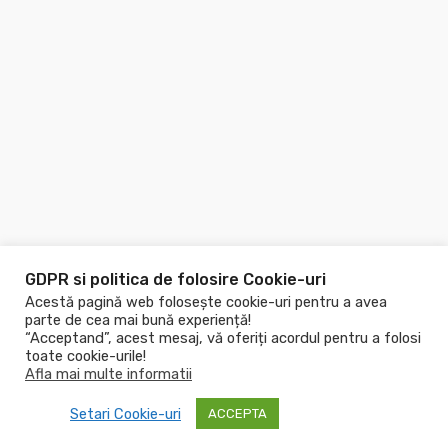
GDPR si politica de folosire Cookie-uri
Acestă pagină web folosește cookie-uri pentru a avea
parte de cea mai bună experiență!
“Acceptand”, acest mesaj, vă oferiți acordul pentru a folosi
toate cookie-urile!
Afla mai multe informatii
Copyright © 2026
Piscine.ro
! Toate drepturile rezervate!
Setari Cookie-uri
ACCEPTA
Made with
by PWS