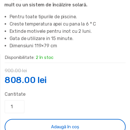
mult cu un sistem de încălzire solară.
Pentru toate tipurile de piscine.
Creste temperatura apei cu pana la 6 ° C
Extinde motivele pentru inot cu 2 luni.
Gata de utilizare in 15 minute.
Dimensiuni 119×79 cm
Disponibilitate:
2 în stoc
900.00
lei
Prețul
Prețul
808.00
lei
inițial
curent
Cantitate
a
este:
fost:
808.00 lei.
Adaugă în coș