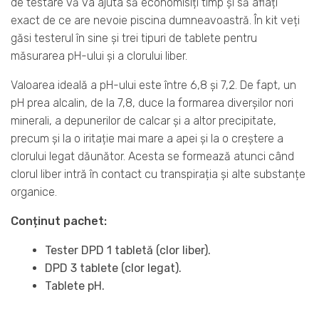
de testare vă va ajuta să economisiți timp și să aflați
exact de ce are nevoie piscina dumneavoastră. În kit veți
găsi testerul în sine și trei tipuri de tablete pentru
măsurarea pH-ului și a clorului liber.
Valoarea ideală a pH-ului este între 6,8 și 7,2. De fapt, un
pH prea alcalin, de la 7,8, duce la formarea diverșilor nori
minerali, a depunerilor de calcar și a altor precipitate,
precum și la o iritație mai mare a apei și la o creștere a
clorului legat dăunător. Acesta se formează atunci când
clorul liber intră în contact cu transpirația și alte substanțe
organice.
Conținut pachet:
Tester DPD 1 tabletă (clor liber).
DPD 3 tablete (clor legat).
Tablete pH.