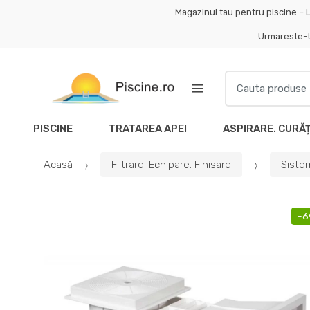
Skip
Skip
Magazinul tau pentru piscine – L
to
to
Urmareste-
navigation
content
Search
for:
PISCINE
TRATAREA APEI
ASPIRARE. CURĂ
Acasă
Filtrare. Echipare. Finisare
Sistem
-
6