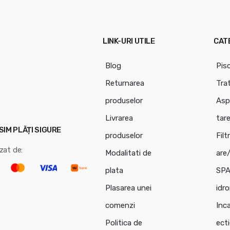
LINK-URI UTILE
CAT
Blog
Pis
Returnarea
Tra
produselor
Asp
Livrarea
tar
IM PLĂȚI SIGURE
produselor
Filt
zat de:
Modalitati de
are
plata
SPA
Plasarea unei
idr
comenzi
Inca
Politica de
ect