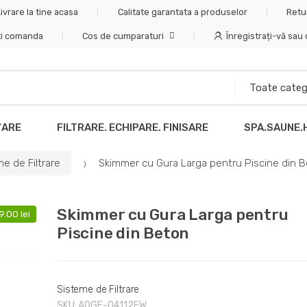
ivrare la tine acasa
Calitate garantata a produselor
Retu
ti comanda
Cos de cumparaturi
Înregistrați-vă sau
ȚARE
FILTRARE. ECHIPARE. FINISARE
SPA.SAUNE.
e de Filtrare
Skimmer cu Gura Larga pentru Piscine din 
Skimmer cu Gura Larga pentru
9.00
lei
Piscine din Beton
Sisteme de Filtrare
SKU:
AQGE-04112FW