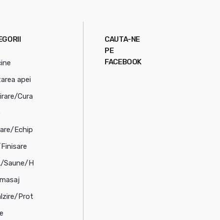
EGORII
CAUTA-NE
PE
FACEBOOK
cine
tarea apei
irare/Cura
e
rare/Echip
/Finisare
/Saune/H
omasaj
lzire/Prot
ie