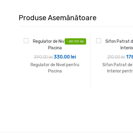
Produse Asemănătoare
-
60.00
lei
Prețul
Prețul
Pre
330.00
lei
17
390.00
lei
210.00
lei
inițial
curent
iniț
Regulator de Nivel pentru
Sifon Patrat de 
a
este:
a
Piscina
Interior pent
fost:
330.00 lei.
fos
390.00 lei.
210