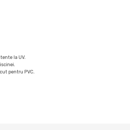
stente la UV.
iscinei.
facut pentru PVC.