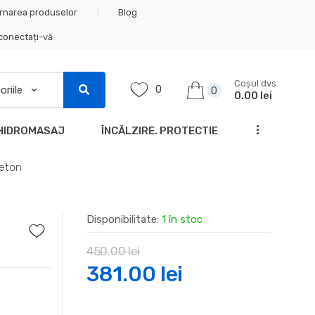
rnarea produselor
Blog
 conectați-vă
Coșul dvs
0
0
0.00 lei
...
HIDROMASAJ
ÎNCĂLZIRE. PROTECTIE
Beton
Disponibilitate:
1 în stoc
450.00
lei
Prețul
Prețul
381.00
lei
inițial
curent