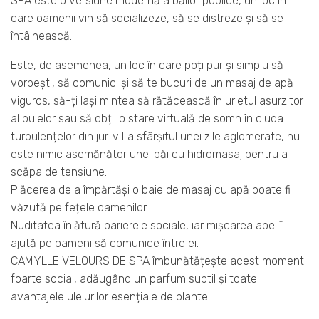
SPA este o versiune modernă a băilor publice, un loc în
care oamenii vin să socializeze, să se distreze și să se
întâlnească.
Este, de asemenea, un loc în care poți pur și simplu să
vorbești, să comunici și să te bucuri de un masaj de apă
viguros, să-ți lași mintea să rătăcească în urletul asurzitor
al bulelor sau să obții o stare virtuală de somn în ciuda
turbulențelor din jur. v La sfârșitul unei zile aglomerate, nu
este nimic asemănător unei băi cu hidromasaj pentru a
scăpa de tensiune.
Plăcerea de a împărtăși o baie de masaj cu apă poate fi
văzută pe fețele oamenilor.
Nuditatea înlătură barierele sociale, iar mișcarea apei îi
ajută pe oameni să comunice între ei.
CAMYLLE VELOURS DE SPA îmbunătățește acest moment
foarte social, adăugând un parfum subtil și toate
avantajele uleiurilor esențiale de plante.