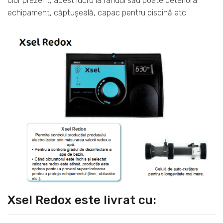
clor prezent, acest lucru la rândul său poate deteriora
echipament, căptușeală, capac pentru piscină etc.
Xsel Redox este livrat cu: