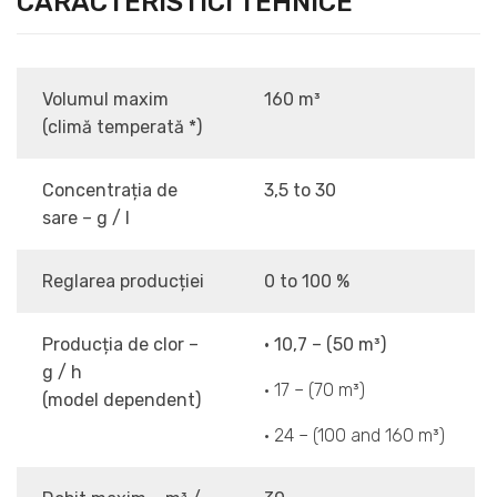
CARACTERISTICI TEHNICE
Volumul maxim
160 m³
(climă temperată *)
Concentrația de
3,5 to 30
sare – g / l
Reglarea producției
0 to 100 %
Producția de clor –
• 10,7 – (50 m³)
g / h
• 17 – (70 m³)
(model dependent)
• 24 – (100 and 160 m³)