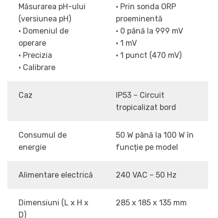
Măsurarea pH-ului
• Prin sonda ORP
(versiunea pH)
proeminentă
• Domeniul de
• 0 până la 999 mV
operare
• 1 mV
• Precizia
• 1 punct (470 mV)
• Calibrare
Caz
IP53 – Circuit
tropicalizat bord
Consumul de
50 W până la 100 W în
energie
funcție pe model
Alimentare electrică
240 VAC – 50 Hz
Dimensiuni (L x H x
285 x 185 x 135 mm
D)