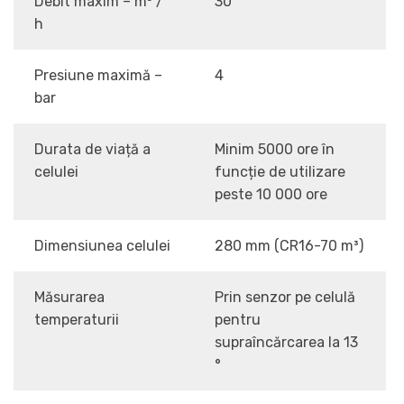
Debit maxim – m³ /
30
h
Presiune maximă –
4
bar
Durata de viață a
Minim 5000 ore în
celulei
funcție de utilizare
peste 10 000 ore
Dimensiunea celulei
280 mm (CR16-70 m³)
Măsurarea
Prin senzor pe celulă
temperaturii
pentru
supraîncărcarea la 13
°