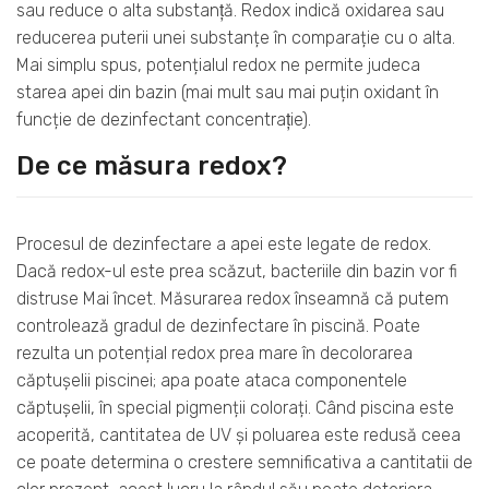
sau reduce o alta substanţă. Redox indică oxidarea sau
reducerea puterii unei substanțe în comparație cu o alta.
Mai simplu spus, potențialul redox ne permite judeca
starea apei din bazin (mai mult sau mai puțin oxidant în
funcție de dezinfectant concentraţie).
De ce măsura redox?
Procesul de dezinfectare a apei este legate de redox.
Dacă redox-ul este prea scăzut, bacteriile din bazin vor fi
distruse Mai încet. Măsurarea redox înseamnă că putem
controlează gradul de dezinfectare în piscină. Poate
rezulta un potențial redox prea mare în decolorarea
căptușelii piscinei; apa poate ataca componentele
căptușelii, în special pigmenții colorați. Când piscina este
acoperită, cantitatea de UV și poluarea este redusă ceea
ce poate determina o crestere semnificativa a cantitatii de