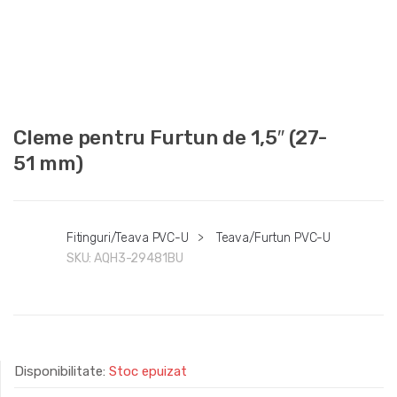
Cleme pentru Furtun de 1,5″ (27-
51 mm)
Fitinguri/Teava PVC-U
>
Teava/Furtun PVC-U
SKU:
AQH3-29481BU
Disponibilitate:
Stoc epuizat