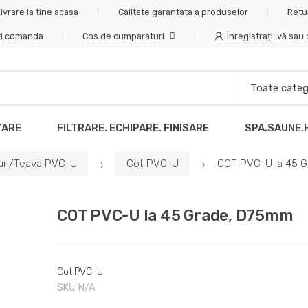
ivrare la tine acasa
Calitate garantata a produselor
Retu
ti comanda
Cos de cumparaturi
Înregistrați-vă sau
ȚARE
FILTRARE. ECHIPARE. FINISARE
SPA.SAUNE.
guri/Teava PVC-U
Cot PVC-U
COT PVC-U la 45 
COT PVC-U la 45 Grade, D75mm
Cot PVC-U
SKU:
N/A