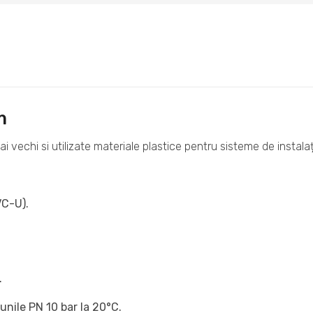
m
mai vechi si utilizate materiale plastice pentru sisteme de instalaț
VC-U).
.
nile PN 10 bar la 20°C.