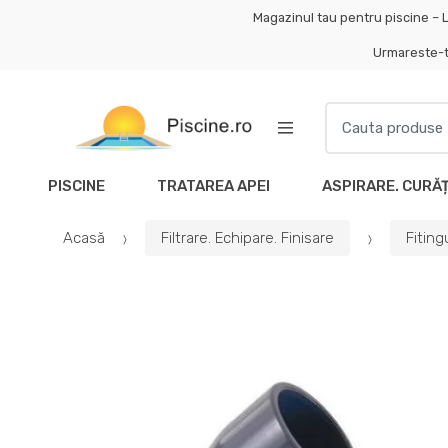
Skip
Skip
Magazinul tau pentru piscine – L
to
to
Urmareste-
navigation
content
Search
for:
PISCINE
TRATAREA APEI
ASPIRARE. CURĂ
Acasă
Filtrare. Echipare. Finisare
Fitin