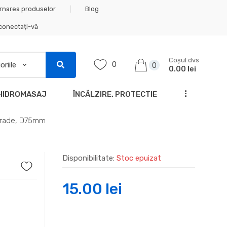
rnarea produselor
Blog
 conectați-vă
Coșul dvs
0
0
0.00 lei
...
HIDROMASAJ
ÎNCĂLZIRE. PROTECTIE
Grade, D75mm
Disponibilitate:
Stoc epuizat
15.00
lei