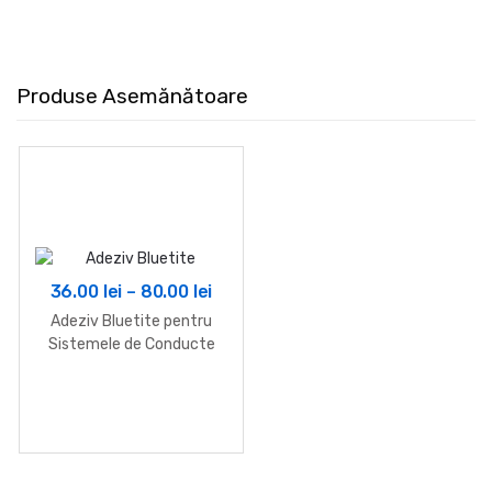
Produse Asemănătoare
Interval
36.00
lei
–
80.00
lei
de
Adeziv Bluetite pentru
prețuri:
Sistemele de Conducte
Flexibile din PVC sub
36.00 lei
Presiune
până
la
80.00 lei