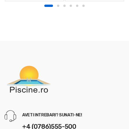
SuperClor GR 60, 5 kg
piscine Bayrol Soft&Easy
5,04kg
AVETI INTREBARI? SUNATI-NE!
+4 (0786)555-500