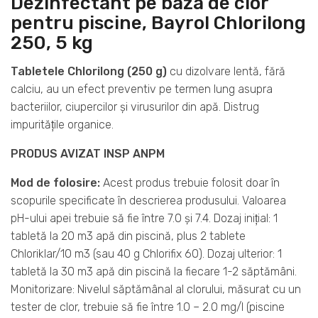
Dezinfectant pe baza de clor
pentru piscine, Bayrol Chlorilong
250, 5 kg
Tabletele Chlorilong (250 g)
cu dizolvare lentă, fără
calciu, au un efect preventiv pe termen lung asupra
bacteriilor, ciupercilor şi virusurilor din apă. Distrug
impurităţile organice.
PRODUS AVIZAT INSP ANPM
Mod de folosire:
Acest produs trebuie folosit doar în
scopurile specificate în descrierea produsului. Valoarea
pH-ului apei trebuie să fie între 7.0 şi 7.4. Dozaj iniţial: 1
tabletă la 20 m3 apă din piscină, plus 2 tablete
Chloriklar/10 m3 (sau 40 g Chlorifix 60). Dozaj ulterior: 1
tabletă la 30 m3 apă din piscină la fiecare 1-2 săptămâni.
Monitorizare: Nivelul săptămânal al clorului, măsurat cu un
tester de clor, trebuie să fie între 1.0 – 2.0 mg/l (piscine