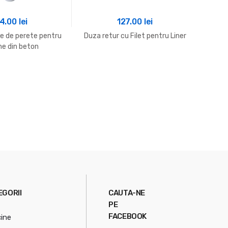
4.00
lei
127.00
lei
re de perete pentru
Duza retur cu Filet pentru Liner
Duza p
ne din beton
EGORII
CAUTA-NE
PE
FACEBOOK
cine