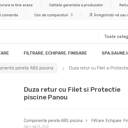
ivrare la tine acasa
Calitate garantata a produselor
Retu
ti comanda
Cos de cumparaturi
Înregistrați-vă sau
ȚARE
FILTRARE. ECHIPARE. FINISARE
SPA.SAUNE.
nente perete ABS piscina
Duza retur cu Filet si Protect
Duza retur cu Filet si Protectie
piscine Panou
Componente perete ABS piscina
>
Filtrare. Echipare. Fi
SKU:
NOZ-702