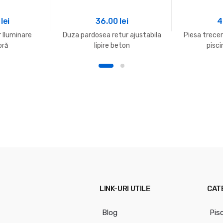
0
lei
36.00
lei
4
 Iluminare
Duza pardosea retur ajustabila
Piesa trece
oră
lipire beton
pisci
LINK-URI UTILE
CAT
Blog
Pis