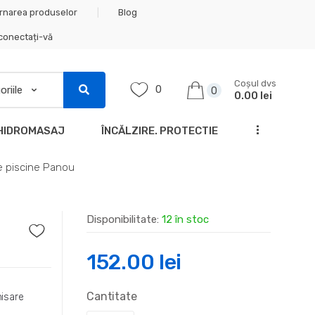
rnarea produselor
Blog
 conectați-vă
Coșul dvs
0
0
0.00 lei
...
HIDROMASAJ
ÎNCĂLZIRE. PROTECTIE
ie piscine Panou
Disponibilitate:
12 în stoc
152.00
lei
Cantitate
nisare