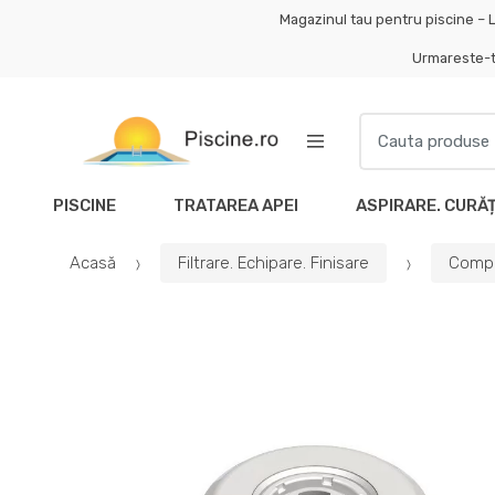
Skip
Skip
Magazinul tau pentru piscine – L
to
to
Urmareste-
navigation
content
Search
for:
PISCINE
TRATAREA APEI
ASPIRARE. CURĂ
Acasă
Filtrare. Echipare. Finisare
Compo