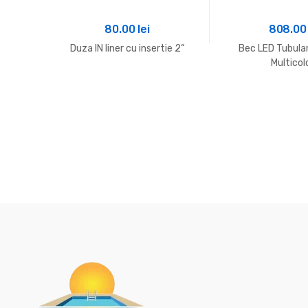
80.00
lei
808.0
Duza IN liner cu insertie 2“
Bec LED Tubular
Multicol