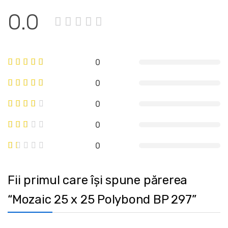
0.0
0
0
0
0
0
Fii primul care își spune părerea
“Mozaic 25 x 25 Polybond BP 297”