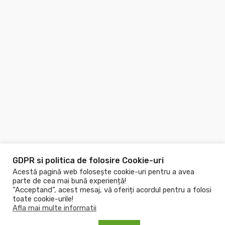
GDPR si politica de folosire Cookie-uri
Acestă pagină web folosește cookie-uri pentru a avea
parte de cea mai bună experiență!
“Acceptand”, acest mesaj, vă oferiți acordul pentru a folosi
toate cookie-urile!
Afla mai multe informatii
Copyright © 2026
Piscine.ro
! Toate drepturile rezervate!