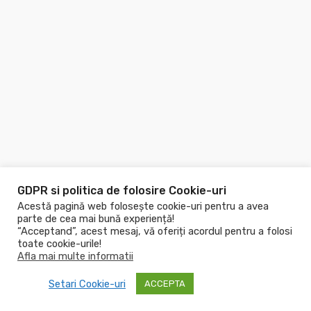
GDPR si politica de folosire Cookie-uri
Acestă pagină web folosește cookie-uri pentru a avea
parte de cea mai bună experiență!
“Acceptand”, acest mesaj, vă oferiți acordul pentru a folosi
toate cookie-urile!
Afla mai multe informatii
Copyright © 2026
Piscine.ro
! Toate drepturile rezervate!
Setari Cookie-uri
ACCEPTA
Made with
by PWS