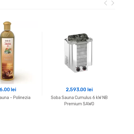
6.00
lei
2,593.00
lei
auna – Polinezia
Soba Sauna Cumulus 6 kW NB
E
Premium SAWO