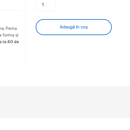
Adaugă în coș
na. Perna
a forma si
a la 40 de