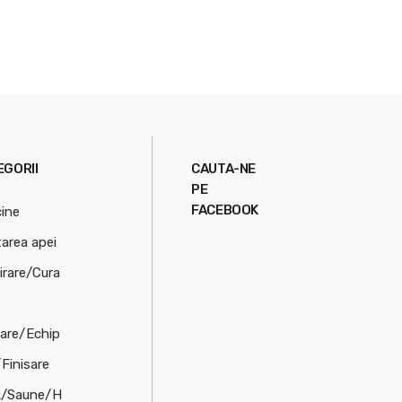
EGORII
CAUTA-NE
PE
FACEBOOK
cine
tarea apei
irare/Cura
e
rare/Echip
/Finisare
/Saune/H