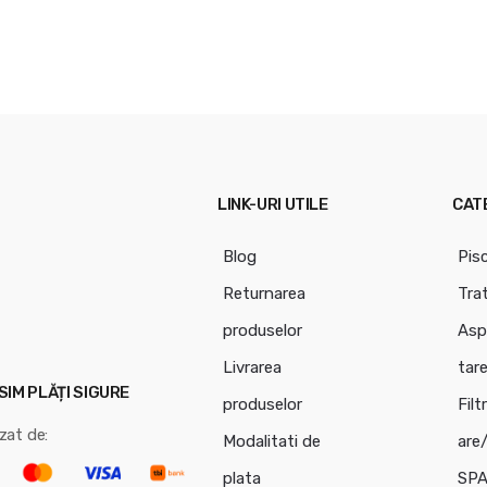
LINK-URI UTILE
CAT
Blog
Pis
Returnarea
Tra
produselor
Asp
Livrarea
tar
IM PLĂȚI SIGURE
produselor
Filt
zat de:
Modalitati de
are
plata
SPA