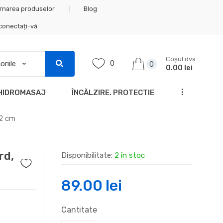
rnarea produselor
Blog
 conectați-vă
Coșul dvs
0
0
0.00 lei
...
HIDROMASAJ
ÎNCĂLZIRE. PROTECTIE
22 cm
rd,
Disponibilitate:
2 în stoc
89.00
lei
Cantitate