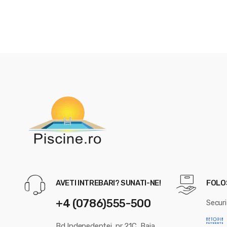
AVETI INTREBARI? SUNATI-NE!
FOLOS
+4 (0786)555-500
Securi
Bd Indepedentei, nr 21C, Baia