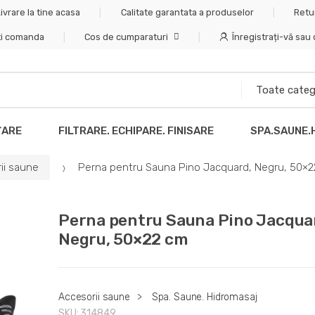
ivrare la tine acasa
Calitate garantata a produselor
Retu
ti comanda
Cos de cumparaturi
Înregistrați-vă sau
ȚARE
FILTRARE. ECHIPARE. FINISARE
SPA.SAUNE.
ii saune
Perna pentru Sauna Pino Jacquard, Negru, 50×
Perna pentru Sauna Pino Jacqua
Negru, 50×22 cm
Accesorii saune
>
Spa. Saune. Hidromasaj
SKU:
314849