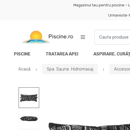
Skip
Skip
Magazinul tau pentru piscine – L
to
to
Urmareste-
navigation
content
Search
for:
PISCINE
TRATAREA APEI
ASPIRARE. CURĂ
Acasă
Spa. Saune. Hidromasaj
Accesor