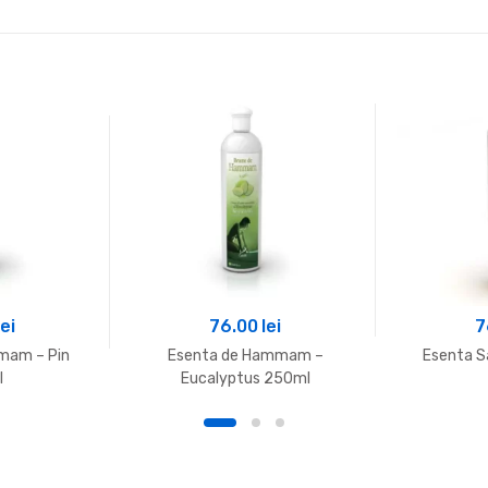
lei
76.00
lei
7
mam – Pin
Esenta de Hammam –
Esenta S
l
Eucalyptus 250ml