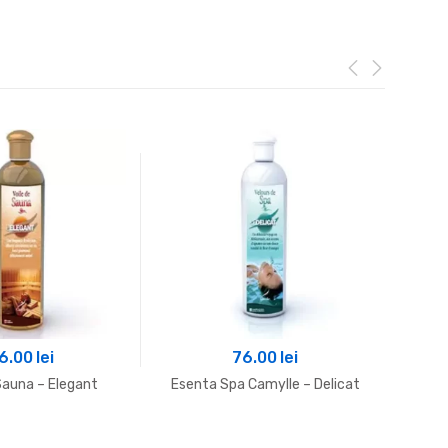
6.00
lei
76.00
lei
auna – Elegant
Esenta Spa Camylle – Delicat
E