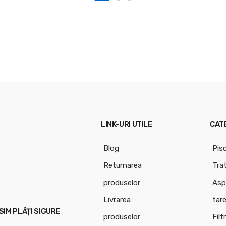
LINK-URI UTILE
CAT
Blog
Pis
Returnarea
Tra
produselor
Asp
Livrarea
tar
IM PLĂȚI SIGURE
produselor
Filt