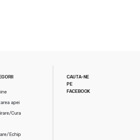
EGORII
CAUTA-NE
PE
FACEBOOK
cine
tarea apei
irare/Cura
e
rare/Echip