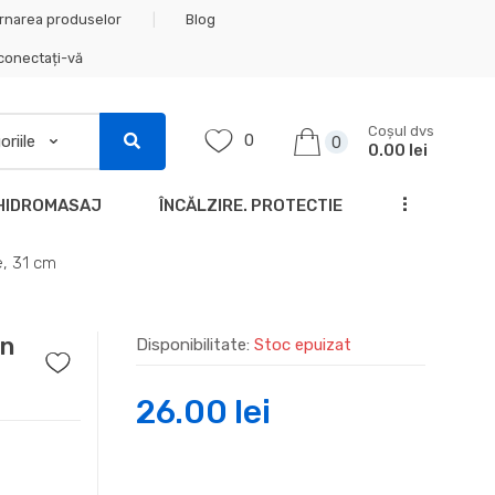
rnarea produselor
Blog
 conectați-vă
Coșul dvs
0
0
0.00 lei
...
HIDROMASAJ
ÎNCĂLZIRE. PROTECTIE
, 31 cm
mn
Disponibilitate:
Stoc epuizat
26.00
lei