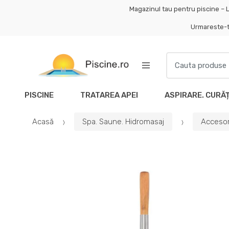
Skip
Skip
Magazinul tau pentru piscine – L
to
to
Urmareste-
navigation
content
Search
for:
PISCINE
TRATAREA APEI
ASPIRARE. CURĂ
Acasă
Spa. Saune. Hidromasaj
Accesor