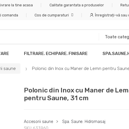
ivrare la tine acasa
Calitate garantata a produselor
Retu
ti comanda
Cos de cumparaturi
Înregistrați-vă sau
ȚARE
FILTRARE. ECHIPARE. FINISARE
SPA.SAUNE.
ii saune
Polonic din Inox cu Maner de Lemn pentru Saune
Polonic din Inox cu Maner de Le
pentru Saune, 31 cm
Accesorii saune
>
Spa. Saune. Hidromasaj
SKU:
633960