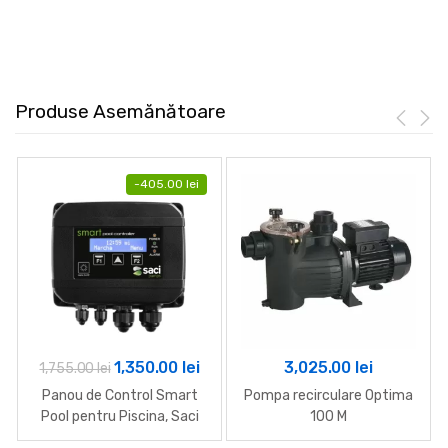
Produse Asemănătoare
-
405.00
lei
Prețul
Prețul
1,350.00
lei
3,025.00
lei
1,755.00
lei
inițial
curent
Panou de Control Smart
Pompa recirculare Optima
a
este:
Pool pentru Piscina, Saci
100 M
Pumps
fost:
1,350.00 lei.