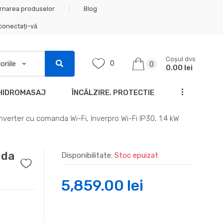
rnarea produselor
Blog
 conectați-vă
Coșul dvs
0
0
0.00 lei
...
HIDROMASAJ
ÎNCĂLZIRE. PROTECTIE
verter cu comanda Wi-Fi, Inverpro Wi-Fi IP30, 1.4 kW
nda
Disponibilitate:
Stoc epuizat
5,859.00
lei