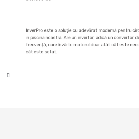
InverPro este o soluție cu adevărat modernă pentru circ
în piscina noastră. Are un invertor, adică un convertor d
frecvență, care învârte motorul doar atât cât este nec
cât este setat.