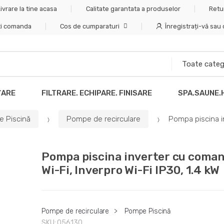
ivrare la tine acasa
Calitate garantata a produselor
Retu
ti comanda
Cos de cumparaturi
Înregistrați-vă sau
ȚARE
FILTRARE. ECHIPARE. FINISARE
SPA.SAUNE.
 Piscină
Pompe de recirculare
Pompa piscina in
Pompa piscina inverter cu coma
Wi-Fi, Inverpro Wi-Fi IP30, 1.4 kW
Pompe de recirculare
>
Pompe Piscină
SKU:
056130