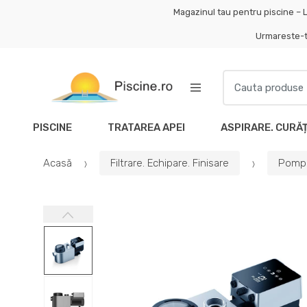
Skip
Skip
Magazinul tau pentru piscine – L
to
to
Urmareste-
navigation
content
Search
for:
PISCINE
TRATAREA APEI
ASPIRARE. CURĂ
Acasă
Filtrare. Echipare. Finisare
Pompe