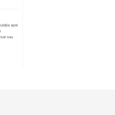
ulația apei
e
esar sau