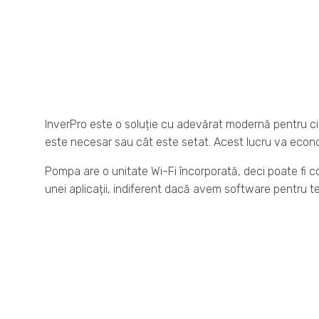
InverPro este o soluție cu adevărat modernă pentru cir
este necesar sau cât este setat. Acest lucru va econo
Pompa are o unitate Wi-Fi încorporată, deci poate fi co
unei aplicații, indiferent dacă avem software pentru t