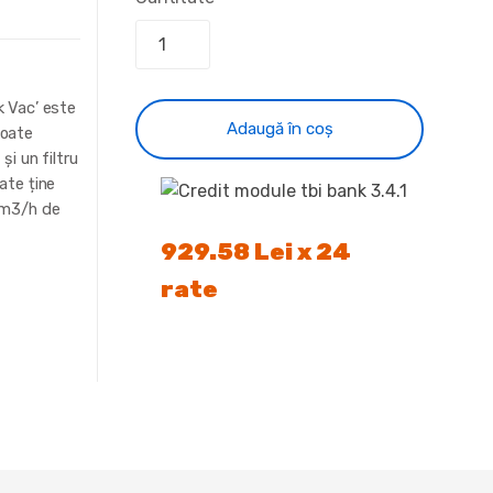
k Vac’ este
Adaugă în coș
toate
și un filtru
ate ține
40m3/h de
929.58 Lei x 24
rate