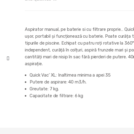
Aspirator manual, pe baterie si cu filtrare proprie… Quic
ușor, portabil și funcționează cu baterie. Poate curăța 
tipurile de piscine. Echipat cu patru roți rotative la 360° 
independent, curăță în colțuri, aspiră frunzele mari și po
cantități mari de nisip în sac fără pierderi de putere. 
aspirație.
Quick Vac’ XL: Inaltimea minima a apei 35
Putere de aspirare: 40 m3/h.
Greutate: 7 kg.
Capacitate de filtrare: 6 kg