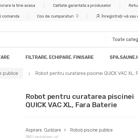
ivrare la tine acasa
Calitate garantata a produselor
Retu
ti comanda
Cos de cumparaturi
Înregistrați-vă sau
ȚARE
FILTRARE. ECHIPARE. FINISARE
SPA.SAUNE.
e publice
Robot pentru curatarea piscinei QUICK VAC XL, F
Robot pentru curatarea piscinei
QUICK VAC XL, Fara Baterie
Aspirare. Curățare
>
Roboți piscine publice
SKU:
quickvac-xl