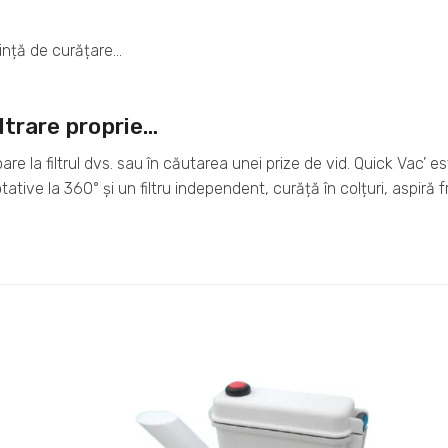
rință de curățare…
iltrare proprie…
re la filtrul dvs. sau în căutarea unei prize de vid. Quick Vac’ e
tative la 360° și un filtru independent, curăță în colțuri, aspiră 