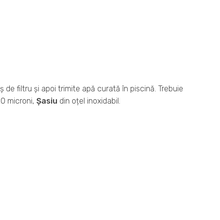
ș de filtru și apoi trimite apă curată în piscină. Trebuie
0 microni,
Șasiu
din oțel inoxidabil.