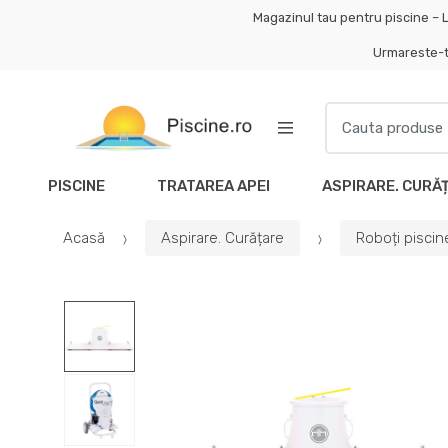
Skip
Skip
Magazinul tau pentru piscine – L
to
to
Urmareste-
navigation
content
Search
for:
PISCINE
TRATAREA APEI
ASPIRARE. CURĂ
Acasă
Aspirare. Curățare
Roboți piscin