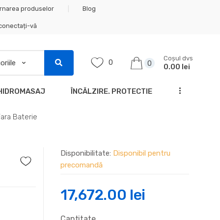
rnarea produselor
Blog
 conectați-vă
Coșul dvs
0
0
0.00 lei
...
HIDROMASAJ
ÎNCĂLZIRE. PROTECTIE
ara Baterie
Disponibilitate:
Disponibil pentru
precomandă
17,672.00
lei
Cantitate