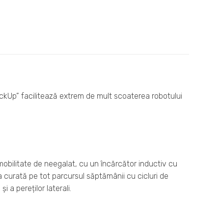
ickUp” facilitează extrem de mult scoaterea robotului
mobilitate de neegalat, cu un încărcător inductiv cu
 curată pe tot parcursul săptămânii cu cicluri de
 a pereților laterali.