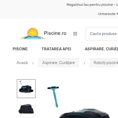
Skip
Skip
Magazinul tau pentru piscine – L
to
to
Urmareste-
navigation
content
Search
for:
PISCINE
TRATAREA APEI
ASPIRARE. CURĂ
Acasă
Aspirare. Curățare
Roboți piscin