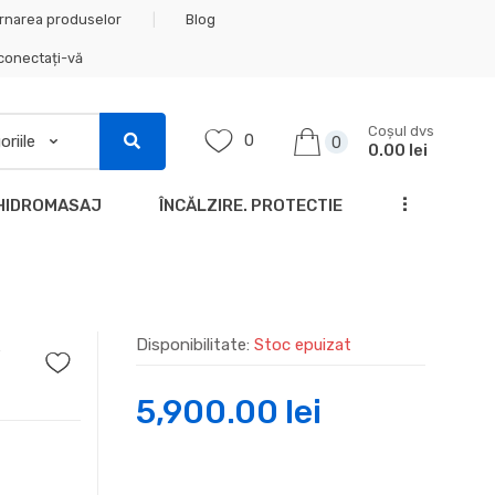
rnarea produselor
Blog
 conectați-vă
Coșul dvs
0
0
0.00 lei
...
HIDROMASAJ
ÎNCĂLZIRE. PROTECTIE
s
Disponibilitate:
Stoc epuizat
5,900.00
lei