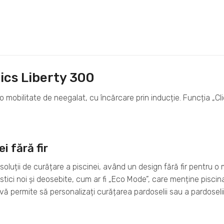
ics Liberty 300
 mobilitate de neegalat, cu încărcare prin inducție. Funcția „Cl
i fără fir
uții de curățare a piscinei, având un design fără fir pentru o 
ici noi și deosebite, cum ar fi „Eco Mode”, care menține piscina
vă permite să personalizați curățarea pardoselii sau a pardoselii și