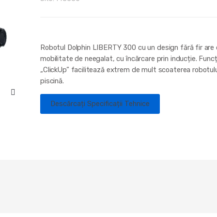
Robotul Dolphin LIBERTY 300 cu un design fără fir are 
mobilitate de neegalat, cu încărcare prin inducție. Funcț
„ClickUp” facilitează extrem de mult scoaterea robotulu
piscină.
Descărcați Specificații Tehnice