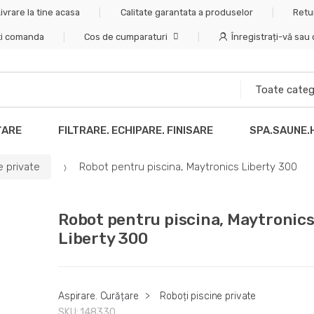
ivrare la tine acasa
Calitate garantata a produselor
Retu
ti comanda
Cos de cumparaturi
Înregistrați-vă sau
ȚARE
FILTRARE. ECHIPARE. FINISARE
SPA.SAUNE.
e private
Robot pentru piscina, Maytronics Liberty 300
Robot pentru piscina, Maytronic
Liberty 300
Aspirare. Curățare
>
Roboți piscine private
SKU:
148330