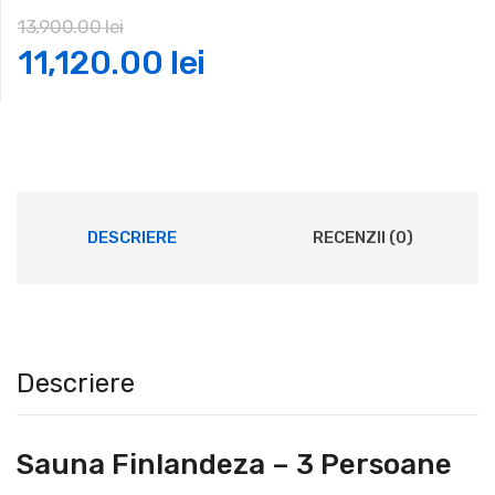
13,900.00
lei
Prețul
Prețul
11,120.00
lei
inițial
curent
a
este:
fost:
11,120.00 lei.
DESCRIERE
RECENZII (0)
13,900.00 lei.
Descriere
Sauna Finlandeza – 3 Persoane