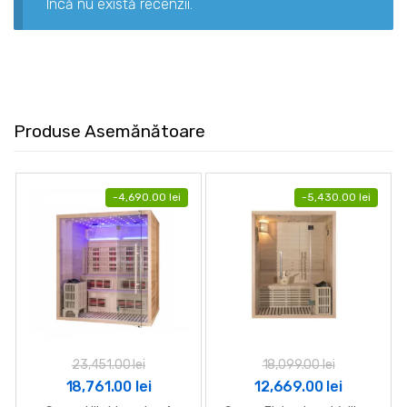
Încă nu există recenzii.
Produse Asemănătoare
-
4,690.00
lei
-
5,430.00
lei
23,451.00
lei
18,099.00
lei
Prețul
Prețul
Prețul
Prețul
18,761.00
lei
12,669.00
lei