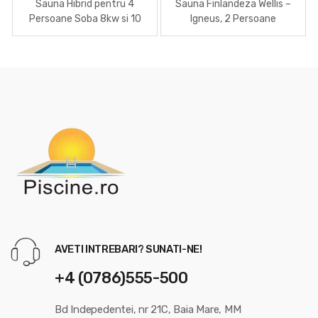
inițial
curent
inițial
curent
Sauna Hibrid pentru 4
Sauna Finlandeza Wellis –
a
este:
a
este:
Persoane Soba 8kw si 10
Igneus, 2 Persoane
Incalzitoare Infrarosu
fost:
18,761.00 lei.
fost:
12,669.00 
23,451.00 lei.
18,099.00 lei.
AVETI INTREBARI? SUNATI-NE!
+4 (0786)555-500
Bd Indepedentei, nr 21C, Baia Mare, MM