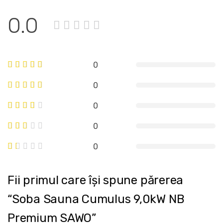
0.0
0
0
0
0
0
Fii primul care își spune părerea
“Soba Sauna Cumulus 9,0kW NB
Premium SAWO”