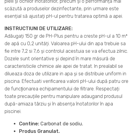
pielii și ochilor inotatorilor, precum și o performanță mai
scăzută a produselor dezinfectante, prin urmare este
esențial să ajustați pH-ul pentru tratarea optimă a apei.
INSTRUCTIUNI DE UTILIZARE:
Adăugați 150 gr de PH-Plus pentru a creste pH-ul a 10 m³
de apă cu 0,2 unități. Valoarea pH-ului din apa trebuie sa
fie intre 7,2 si 7,6 și controlul acestuia se va efectua zilnic.
Dozele sunt orientative și depind în mare măsură de
caracteristicile chimice ale apei de tratat. In prealabil se
dilueaza doza de utilizare in apa și se distribuie uniform in
piscina. Efectuati verificarea valorii pH-ului după patru ore
de funcţionarea echipamentului de filtrare. Respectați
toate precauțiile pentru manipulare adaugand produsul
după-amiaza târziu și în absența înotatorilor în apa
piscinei.
Contine:
Carbonat de sodiu.
Produs Granulat.