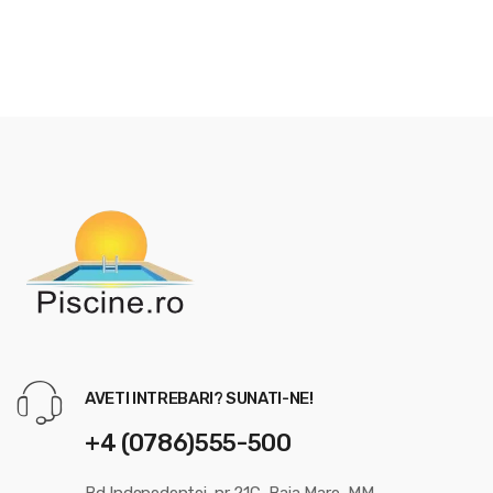
AVETI INTREBARI? SUNATI-NE!
+4 (0786)555-500
Bd Indepedentei, nr 21C, Baia Mare, MM