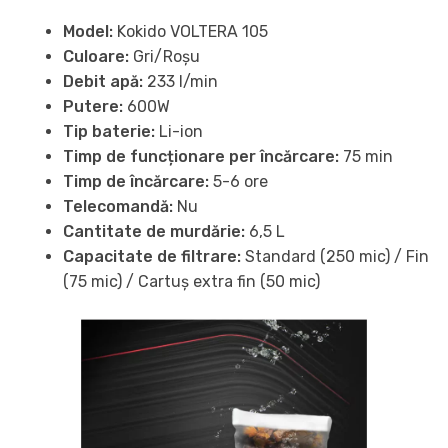
Model:
Kokido VOLTERA 105
Culoare:
Gri/Roșu
Debit apă:
233 l/min
Putere:
600W
Tip baterie:
Li-ion
Timp de funcționare per încărcare:
75 min
Timp de încărcare:
5-6 ore
Telecomandă:
Nu
Cantitate de murdărie:
6,5 L
Capacitate de filtrare:
Standard (250 mic) / Fin
(75 mic) / Cartuș extra fin (50 mic)