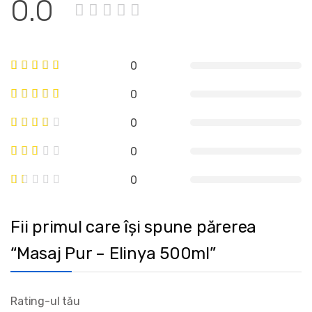
0.0
0
0
0
0
0
Fii primul care își spune părerea
“Masaj Pur – Elinya 500ml”
Rating-ul tău