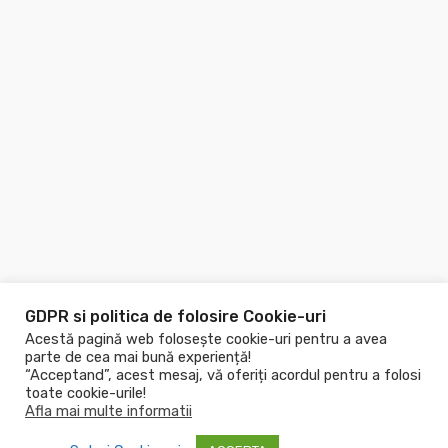
GDPR si politica de folosire Cookie-uri
Acestă pagină web folosește cookie-uri pentru a avea
parte de cea mai bună experiență!
“Acceptand”, acest mesaj, vă oferiți acordul pentru a folosi
toate cookie-urile!
Afla mai multe informatii
Copyright © 2026
Piscine.ro
! Toate drepturile rezervate!