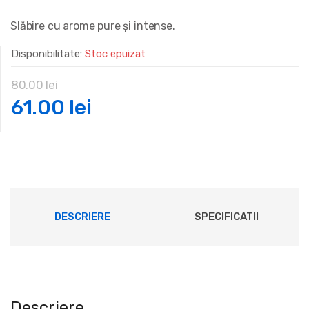
Slăbire cu arome pure și intense.
Disponibilitate:
Stoc epuizat
80.00
lei
Prețul
Prețul
61.00
lei
inițial
curent
a
este:
fost:
61.00 lei.
DESCRIERE
SPECIFICATII
80.00 lei.
Descriere